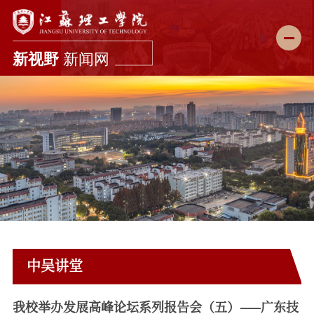
新闻首页
学校要闻
综合新闻
科教动态
媒体理工
理工故事
中吴讲堂
图说校园
理工影像
我校举办发展高峰论坛系列报告会（五）——广东技