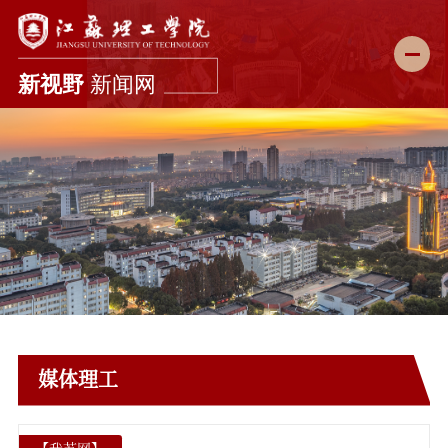
新闻首页
学校要闻
综合新闻
科教动态
媒体理工
理工故事
媒体理工
图说校园
理工影像
【
我苏网
】