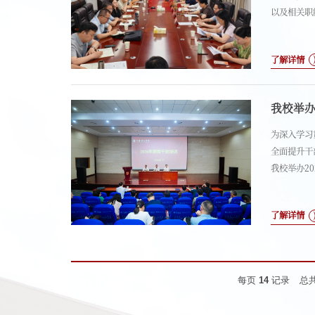
以及相关职
焦 “双高
各理工科学
了解详情
了与常州1
题，并提出
我校举办
为深入学习
全面提升干
我校举办2
党性锤炼、
过专家授课
了解详情
力，精准贴
领、教学管
每页
14
记录
总