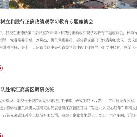
开树立和践行正确政绩观学习教育专题座谈会
上午，我校在正德楼第二会议室召开树立和践行正确政绩观学习教育专题座谈会。校领
绍轶，党委常委王斌、刘晓杰，机关党委委员、部分党支部书记代表参加会议。会议
崔景贵主持。会上，贝绍轶传达中央和省委党的建设工作领导小组文件精神，领学《
倡导践行正确政绩观指引党和国家事业发展的生动实践》相关内容。党委组织部负责
校学习教育开展情况。机关党委委员、部分党支部书记代表分别结合各自工作实际，
行正确政绩观作交流发言。
带队赴镇江高新区调研交流
，党委常委、副校长王俊带领党委研究生工作部、研究生院（合署）、学科建设办公室
械工程学院相关负责人及研究生代表赴镇江高新区开展“智造未来 匠心研学”调研交
一行首先来到江苏柳工机械有限公司，参观了企业文化展示厅及工厂生产车间，详细
化建设、生产运营模式与智能制造发展布局。随后，王俊一行来到镇江中动科纳维机
深入企业生产车间与研发一线，全面了解企业在船舶海工装备制造、数字化智能化生