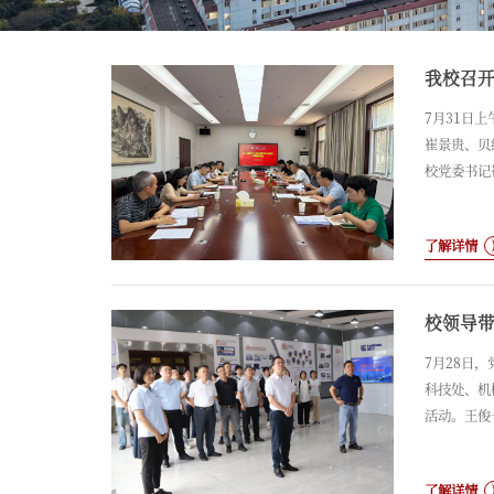
我校召
7月31日
崔景贵、贝
校党委书记
近平总书记
志通报了全
了解详情
绕树立和践
校领导
7月28日
科技处、机
活动。王俊
解了企业文
有限公司，
了解详情