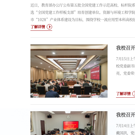
近日，教育部办公厅公布第五批全国党建工作示范高校、标杆院
选“全国党建工作样板支部”培育创建单位。资源与环境工程学院
市“1028”产业体系建设为目标，围绕学校一流应用型本科高
境产业一体化高质量发展工作新格局，打造深耕生态文明建设“党
了解详情
7月15日
校党委副书
亮，党委常
国洪主持。
平应用型大
了解详情
优”工程的
我校召
7月14日
戴国洪，党