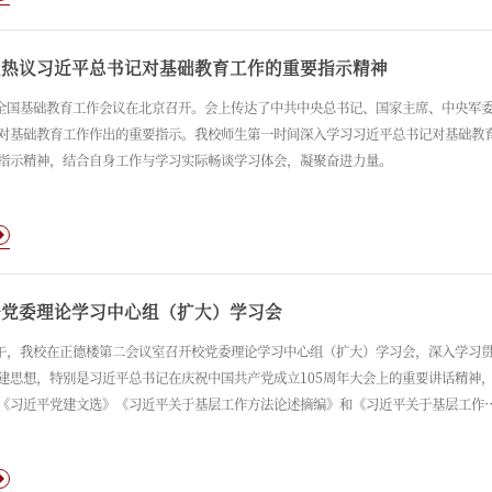
生热议习近平总书记对基础教育工作的重要指示精神
，全国基础教育工作会议在北京召开。会上传达了中共中央总书记、国家主席、中央军
对基础教育工作作出的重要指示。我校师生第一时间深入学习习近平总书记对基础教
指示精神，结合自身工作与学习实际畅谈学习体会，凝聚奋进力量。
开党委理论学习中心组（扩大）学习会
下午，我校在正德楼第二会议室召开校党委理论学习中心组（扩大）学习会，深入学习
建思想，特别是习近平总书记在庆祝中国共产党成立105周年大会上的重要讲话精神
《习近平党建文选》《习近平关于基层工作方法论述摘编》和《习近平关于基层工作
述学习读本》。校党委理论学习中心组成员参加学习会，党委办公室、党委教师工作
究生工作部、党委学生工作部、党委巡察办公室、马克思主义学院党总支主要负责人
议由校党委书记崔景贵主持。本次学习通过集中收看学习材料、原文领学、交流发言