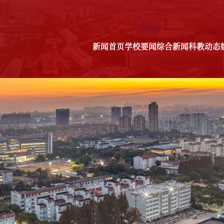
新闻首页
学校要闻
综合新闻
科教动态
科教动态
媒体理工
理工故事
图说校
教师
学生
校友
后勤