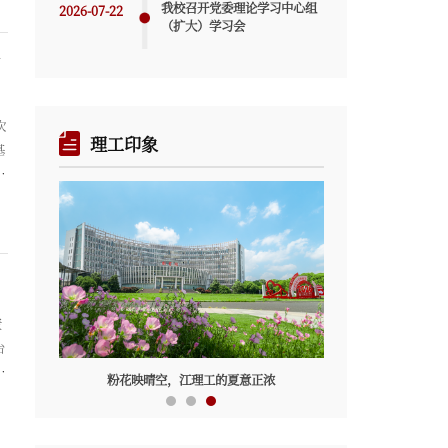
企
我校召开党委理论学习中心组
2026-07-22
（扩大）学习会
例
次
理工印象
基
段
副
二
责
台
了
粉花映晴空，江理工的夏意正浓
协
研