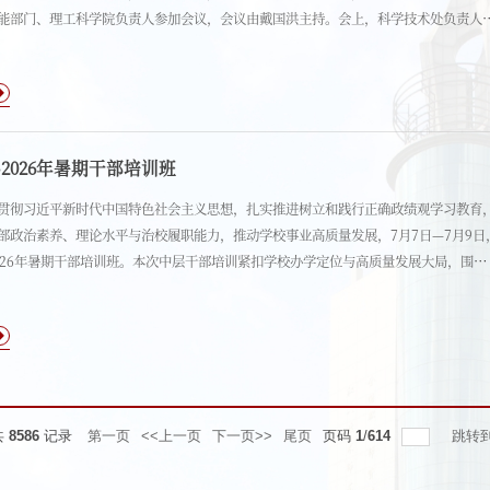
能部门、理工科学院负责人参加会议，会议由戴国洪主持。会上，科学技术处负责人
协同” 建设，全面系统汇报了工作推进成效、阶段目标完成情况及下一阶段工作计划。
院负责人依次发言，详细汇报了依托 “双高协同” 推进有组织科研的实施进展，介绍
4个园区优势产业精准对接的合作成果、实践经验，深入剖析当前工作中存在的困难问
针对性破解举措，明确了后续工作思路与推进路径。
2026年暑期干部培训班
贯彻习近平新时代中国特色社会主义思想，扎实推进树立和践行正确政绩观学习教育
部政治素养、理论水平与治校履职能力，推动学校事业高质量发展，7月7日—7月9日
026年暑期干部培训班。本次中层干部培训紧扣学校办学定位与高质量发展大局，围绕
廉政警示教育、教学管理提质、科研创新突破、内涵建设提升等核心模块设置课程，
、企业研学、分组研讨、线上线下联动教学等形式，坚持理论铸魂与实践赋能双向发
合干部履职尽责、干事创业实际需求。培训设置分层分类专题学习分会场，围绕党建
理、科研创新、财务与资产管理等重点工作开展线上线下同步教学。
共
8586
记录
第一页
<<上一页
下一页>>
尾页
页码
1
/
614
跳转