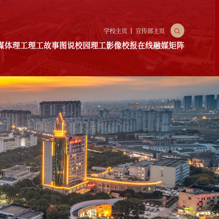
X
学校主页
宣传部主页
媒体理工
理工故事
图说校园
理工影像
校报在线
融媒矩阵
园
理工影像
校报在线
融媒矩阵
融媒推文
融媒视频