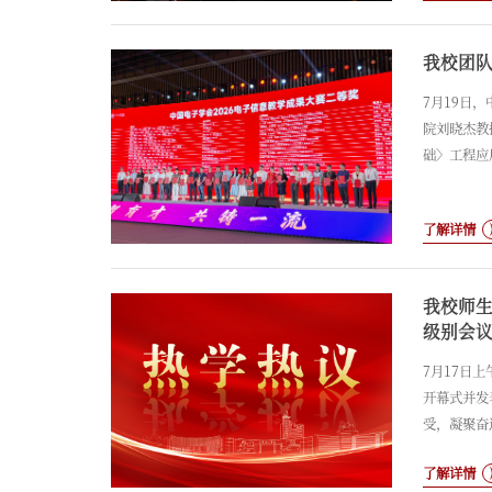
结合的形式
我校团队
7月19日
院刘晓杰教
础〉工程应
效。该成果
开展工程应
了解详情
我校师生
级别会
7月17日
开幕式并发
受，凝聚奋
能发展和治
了解详情
为我校全面