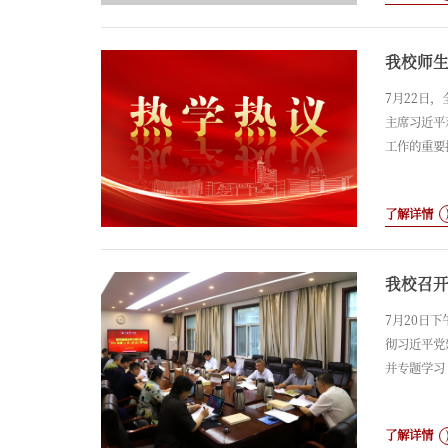
我校师
7月22日
主席习近平
工作的重要
了解详情
我校召
7月20日
彻习近平党
并专题学习
法的重要论
部、党委研
了解详情
席会议，会