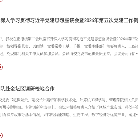
部件自主研发等领域的发展现状、技术优势与未来规划。座谈会上，双方共同观看了
双百视频、焊接工匠张满意事迹短片及我校宣传视频。
深入学习贯彻习近平党建思想座谈会暨2026年第五次党建工作
上午，我校在正德楼第二会议室召开深入学习贯彻习近平党建思想座谈会暨2026年第五
会。校领导崔景贵、贝绍轶，党委常委王斌、羊悦，党委职能部门主要负责人、二级
记、党委部门相关工作人员参加会议。会议由校党委书记崔景贵主持。会议分两个阶
阶段召开深入学习贯彻习近平党建思想座谈会。与会人员共同观看专题视频，校党委
传达中央和省委党的建设工作领导小组文件和会议精神。相关职能部门负责人及部分
记代表结合各自岗位实际，围绕深入学习贯彻习近平党建思想谈认识、谈体会、谈举
段召开2026年第五次党建工作例会。
带队赴金坛区调研校地合作
，校党委书记崔景贵、副校长叶霞带领科学技术处、计算机工程学院、管理学院相关负
开展专题调研。专题调研座谈会上，金坛区相关负责人介绍了区域产业布局、科创平
引育扶持政策等基本情况，并围绕智能制造、生物工程、数字经济等优势产业，阐述
科研平台在技术攻关、人才供给、成果转化等方面的合作需求。与会双方围绕“双高
进”建设路径、产教融合与科教融汇落地举措、产学研协同创新平台共建等内容开展