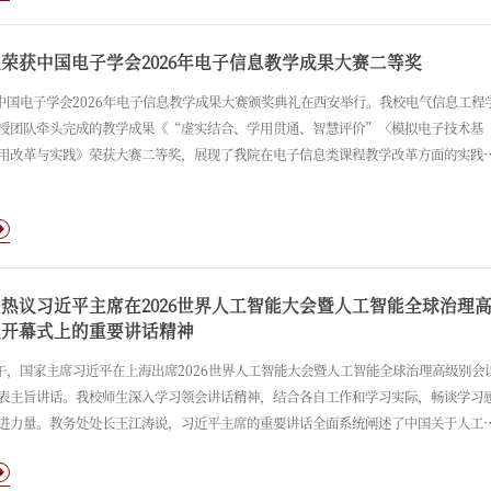
开展。
荣获中国电子学会2026年电子信息教学成果大赛二等奖
，中国电子学会2026年电子信息教学成果大赛颁奖典礼在西安举行。我校电气信息工程
授团队牵头完成的教学成果《“虚实结合、学用贯通、智慧评价”〈模拟电子技术基
用改革与实践》荣获大赛二等奖，展现了我院在电子信息类课程教学改革方面的实践
围绕《模拟电子技术基础》课程，以“虚实结合、学用贯通、智慧评价”为核心思路
用导向的教学改革与实践探索，着力推动课程教学与工程实际的有机结合。
热议习近平主席在2026世界人工智能大会暨人工智能全球治理
议开幕式上的重要讲话精神
上午，国家主席习近平在上海出席2026世界人工智能大会暨人工智能全球治理高级别会
表主旨讲话。我校师生深入学习领会讲话精神，结合各自工作和学习实际，畅谈学习
进力量。教务处处长王江涛说，习近平主席的重要讲话全面系统阐述了中国关于人工
理的政策立场与理念主张，为全球人工智能发展与治理贡献了中国智慧和中国方案，
推进人工智能赋能人才培养、进一步提高人才培养质量提供了根本遵循。