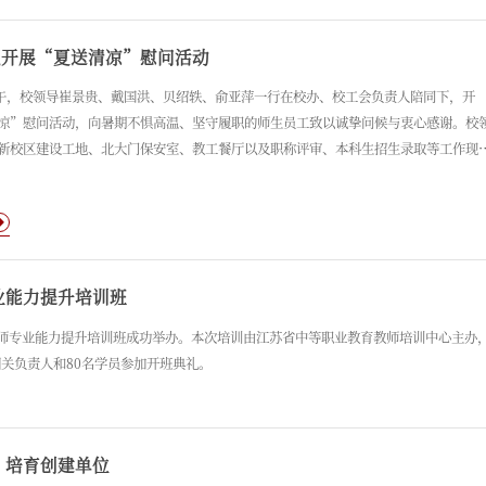
织开展“夏送清凉”慰问活动
上午，校领导崔景贵、戴国洪、贝绍轶、俞亚萍一行在校办、校工会负责人陪同下，开
凉”慰问活动，向暑期不惧高温、坚守履职的师生员工致以诚挚问候与衷心感谢。校
新校区建设工地、北大门保安室、教工餐厅以及职称评审、本科生招生录取等工作现
工作人员送上防暑降温慰问品。校领导详细了解各岗位暑期工作开展情况，对全体工
暑、坚守岗位、履职尽责的敬业精神给予充分肯定，感谢大家在盛夏高温天气中默默
出，全力保障学校各项暑期工作平稳有序推进。
业能力提升培训班
干教师专业能力提升培训班成功举办。本次培训由江苏省中等职业教育教师培训中心主办
关负责人和80名学员参加开班典礼。
”培育创建单位