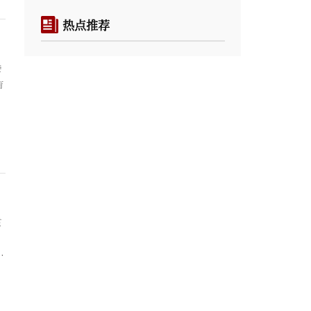
热点推荐
委
育
贯
，
方
列
相