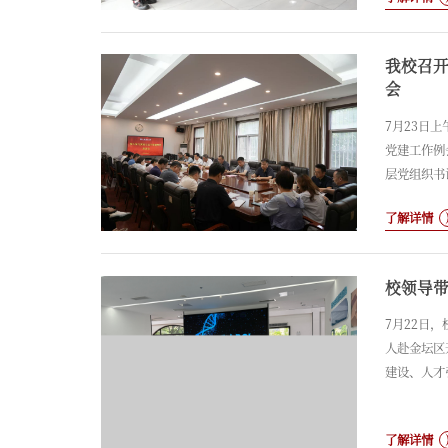
产、核心零
业宣传片、
我校召开
会
7月23日
党建工作例
层党组织书
进行。第一
了解详情
书记贝绍轶
级党组织书
措。第二阶
校领导
7月22日
人赴金坛区
建设、人才
地方企业、
同、校地双
了解详情
讨交流。