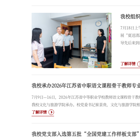
我校组
7月18日
展“夏送清
导先后来到
场，为在岗
人员不畏酷
了解详情
守、辛勤付
我校承办2026年江苏省中职语文课程骨干教师专
7月9日—16日，2026年江苏省中等职业学校教师语文课程骨
我校文化与旅游学院承办。校党委书记崔景贵，文化与旅游学院相
了解详情
我校党支部入选第五批“全国党建工作样板支部