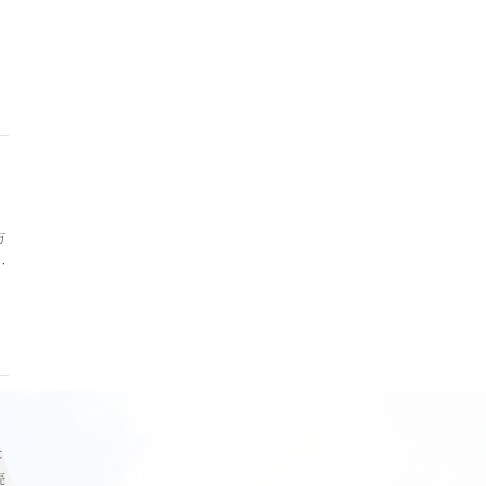
环
，
方
戴
水
长
亮