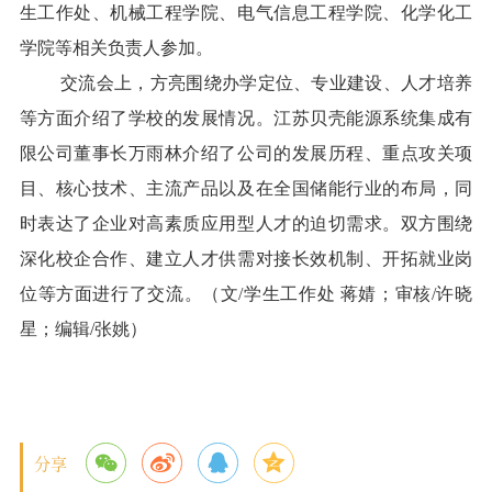
校报在线
生工作处、机械工程学院、电气信息工程学院、化学化工
学院等相关负责人参加。
融媒矩阵
交流会上，方亮围绕办学定位、专业建设、人才培养
学校主页
宣传部主页
等方面介绍了学校的发展情况。江苏贝壳能源系统集成有
限公司董事长万雨林介绍了公司的发展历程、重点攻关项
目、核心技术、主流产品以及在全国储能行业的布局，同
时表达了企业对高素质应用型人才的迫切需求。双方围绕
深化校企合作、建立人才供需对接长效机制、开拓就业岗
位等方面进行了交流。（文
/
学生工作处 蒋婧；审核
/
许晓
星；编辑
/
张姚）
分享