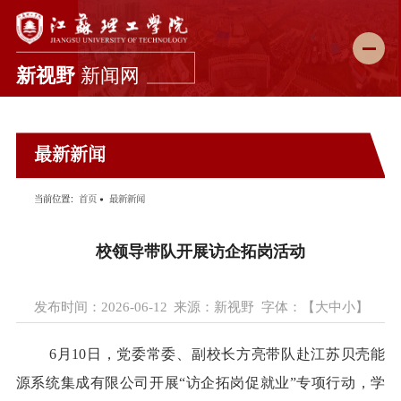
新闻首页
最新新闻
学校要闻
综合新闻
当前位置：
首页
最新新闻
科教动态
校领导带队开展访企拓岗活动
媒体理工
理工故事
发布时间：2026-06-12
来源：新视野
字体：【
大
中
小
】
图说校园
6
月
10
日，党委常委、副校长方亮带队赴江苏贝壳能
理工影像
源系统集成有限公司开展“访企拓岗促就业”专项行动，学