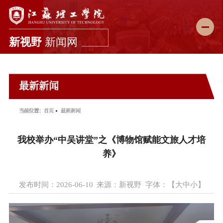
新闻首页
最新新闻
学校要闻
综合新闻
当前位置：
首页
最新新闻
科教动态
我校举办“中吴讲堂”之《博物馆赋能文旅人才培
媒体理工
养》
理工故事
发布时间：2026-06-10
来源：新视野
字体：【
大
中
小
】
图说校园
理工影像