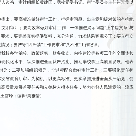
责人边鸣、审计组组长黄建国，我校党委书记、审计委员会主任崔景贵以
他指出，要高标准做好审计工作，把握审问题、出主意和提对策的有机统
文明审计；要高效率做好审计工作，一体推进揭示问题“上半篇文章”与
出要求，要完整真实提供资料，充分沟通，力求结果客观公正；要立行立
情况；要严守“四严禁”工作要求和“八不准”工作纪律。
对我校办学治校、政策落实、财务收支、内控建设等各项工作的全面体检
力现代化水平、纵深推进全面从严治党、推动学校事业高质量发展。他表
指导；二要加强组织领导，全过程配合做好审计工作；三要强化责任担
本次省教育厅审计为契机，以更高标准、更实举措推进全面从严治党，促
实高质量发展首要任务和立德树人根本任务，努力办好人民满意的一流应
/王雪峰；编辑/周雅倩）