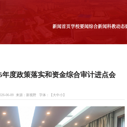
新闻首页
学校要闻
综合新闻
科教动态
科教动态
媒体理工
理工故事
图说校
教师
25年度政策落实和资金综合审计进点会
学生
校友
后勤
6-06-09
来源：新视野
字体：【
大
中
小
】