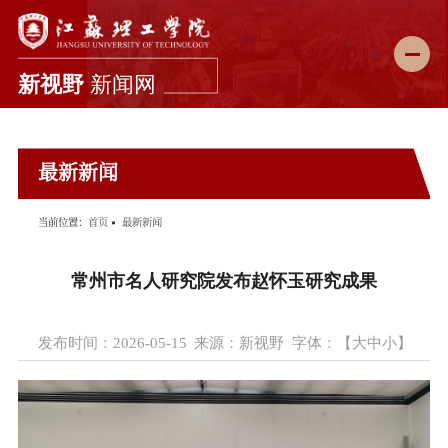
新闻首页
最新新闻
学校要闻
综合新闻
当前位置：
首页
最新新闻
科教动态
常州市名人研究院发布赵怀玉研究成果
媒体理工
理工故事
发布时间：2026-05-15
来源：新视野
字体：【
大
中
小
】
图说校园
理工影像