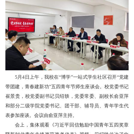
校报在线
融媒矩阵
学校主页
宣传部主页
5月4日上午，我校在“博学”一站式学生社区召开“党建
带团建，青春建新功”五四青年节师生座谈会。校党委书记
崔景贵，校党委副书记贝绍轶，党委常委、副校长俞亚萍
和部分二级学院党委书记、团干部、辅导员、青年学生代
表参加座谈。会议由俞亚萍主持。
会上，集体观看《习近平回信勉励中国青年五四奖章