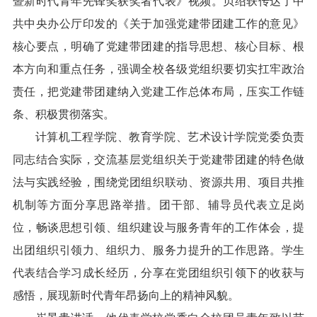
暨新时代青年先锋奖获奖者代表》视频。贝绍轶传达了中
共中央办公厅印发的《关于加强党建带团建工作的意见》
核心要点，明确了党建带团建的指导思想、核心目标、根
本方向和重点任务，强调全校各级党组织要切实扛牢政治
责任，把党建带团建纳入党建工作总体布局，压实工作链
条、积极贯彻落实。
计算机工程学院、教育学院、艺术设计学院党委负责
同志结合实际，交流基层党组织关于党建带团建的特色做
法与实践经验，围绕党团组织联动、资源共用、项目共推
机制等方面分享思路举措。团干部、辅导员代表立足岗
位，畅谈思想引领、组织建设与服务青年的工作体会，提
出团组织引领力、组织力、服务力提升的工作思路。学生
代表结合学习成长经历，分享在党团组织引领下的收获与
感悟，展现新时代青年昂扬向上的精神风貌。