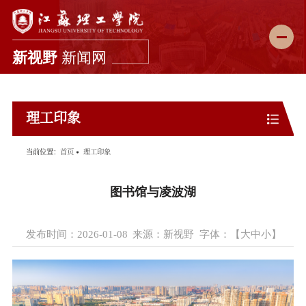
新闻首页
理工印象
学校要闻
综合新闻
当前位置：
首页
理工印象
科教动态
图书馆与凌波湖
媒体理工
理工故事
发布时间：2026-01-08
来源：新视野
字体：【
大
中
小
】
图说校园
理工影像