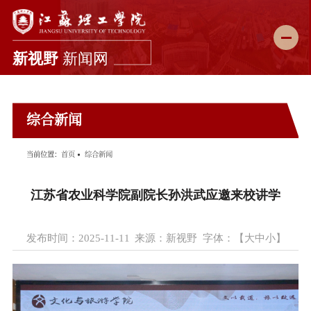
新闻首页
综合新闻
学校要闻
综合新闻
当前位置：
首页
综合新闻
科教动态
江苏省农业科学院副院长孙洪武应邀来校讲学
媒体理工
理工故事
发布时间：2025-11-11
来源：新视野
字体：【
大
中
小
】
图说校园
理工影像