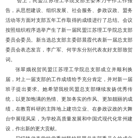
会上，民盟江苏理工学院支部主委宋乃平作工作报
告，从思想建设、组织发展、社会服务、参政议政、盟务
活动等方面对支部五年工作取得的成绩进行了总结。会议
按照组织程序选举产生了新一届民盟江苏理工学院总支部
委员会委员。新当选总支部主委邵晨霞代表新一届总支部
委员会表态发言，李广军、何学东分别代表友好支部致贺
词。
张翠娥祝贺民盟江苏理工学院总支部成立并顺利换
届，对上一届支部的工作成绩给予充分肯定，并对新一届
班子提出要求。她希望我校民盟总支部继续发扬优秀传
统，
以更加饱满的热情、更加务实的作风、更加靓丽的成
绩，在教育科研的主阵地
上
建功立业
、
在参政议政的大舞
台
中
展现风采，为学校高质量发展
和
中国式现代化常州建
设，作出新的更大贡献
。