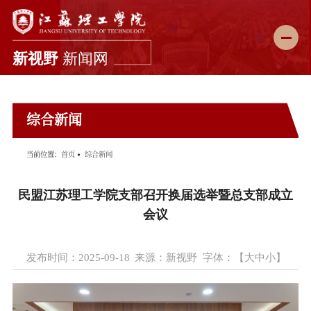
新闻首页
综合新闻
学校要闻
综合新闻
当前位置：
首页
综合新闻
科教动态
民盟江苏理工学院支部召开换届选举暨总支部成立
媒体理工
会议
理工故事
发布时间：2025-09-18
来源：新视野
字体：【
大
中
小
】
图说校园
理工影像