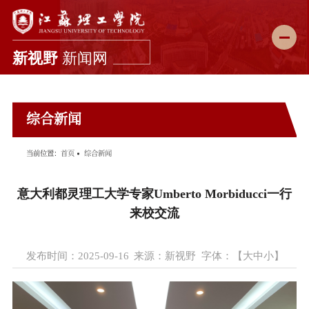
新闻首页
综合新闻
学校要闻
综合新闻
当前位置：
首页
综合新闻
科教动态
意大利都灵理工大学专家Umberto Morbiducci一行
媒体理工
来校交流
理工故事
发布时间：2025-09-16
来源：新视野
字体：【
大
中
小
】
图说校园
理工影像