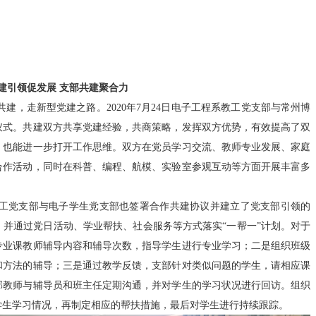
建引领促发展 支部共建聚合力
共建，走新型党建之路。
2020
年
7
月
24
日电子工程系教工党支部与常州博
仪式。共建双方共享党建经验，共商策略，发挥双方优势，有效提高了双
，也能进一步打开工作思维。双方在党员学习交流、教师专业发展、家庭
合作活动，同时在科普、编程、航模、实验室参观互动等方面开展丰富多
。
工党支部与电子学生党支部也签署合作共建协议并建立了党支部引领的
并通过党日活动、学业帮扶、社会服务等方式落实“一帮一”计划。对于
专业课教师辅导内容和辅导次数，指导学生进行专业学习；二是组织班级
和方法的辅导；三是通过教学反馈，支部针对类似问题的学生，请相应课
部教师与辅导员和班主任定期沟通，并对学生的学习状况进行回访。组织
学生学习情况，再制定相应的帮扶措施，最后对学生进行持续跟踪。