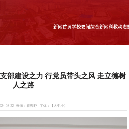
新闻首页
学校要闻
综合新闻
科教动态
科教动态
媒体理工
理工故事
图说校
教师
支部建设之力 行党员带头之风 走立德树
学生
校友
人之路
后勤
4-08-22
来源：新视野
字体：【
大
中
小
】