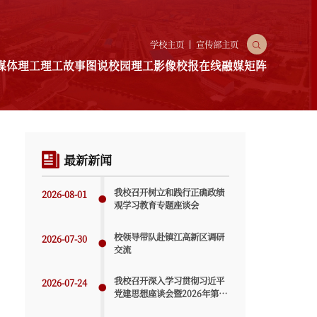
X
学校主页
宣传部主页
媒体理工
理工故事
图说校园
理工影像
校报在线
融媒矩阵
园
理工影像
校报在线
融媒矩阵
最新新闻
融媒推文
融媒视频
我校召开树立和践行正确政绩
2026-08-01
观学习教育专题座谈会
校领导带队赴镇江高新区调研
2026-07-30
交流
我校召开深入学习贯彻习近平
2026-07-24
党建思想座谈会暨2026年第五
次党建工作例会