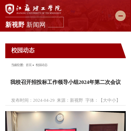
新闻首页
校园动态
学校要闻
综合新闻
当前位置：
首页
校园动态
科教动态
我校召开招投标工作领导小组2024年第二次会议
媒体理工
理工故事
发布时间：2024-04-29
来源：新视野
字体：【
大
中
小
】
图说校园
理工影像